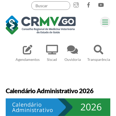
Skip
to
content
Me
Pesquisar
Agendamentos
Siscad
Ouvidoria
Transparência
Calendário Administrativo 2026