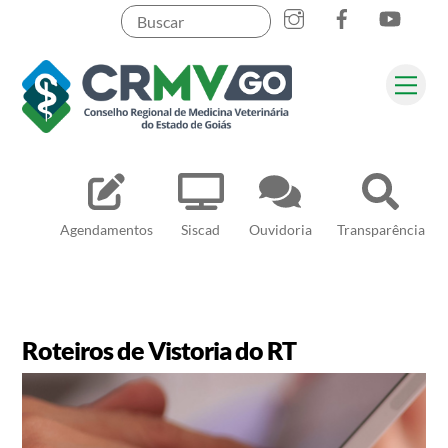
Skip
to
content
Me
Pesquisar
Agendamentos
Siscad
Ouvidoria
Transparência
Roteiros de Vistoria do RT