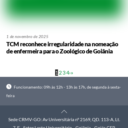
1 de novembro de 2025
TCM reconhece irregularidade na nomeação
de enfermeira para o Zoológico de Goiânia
1
2
3
4
›
»
Funcionamento: 09h às 12h - 13h às 17h, de segunda à sexta-
feira
Back
To
Sede CRMV-GO: Av Universitária nº 2169, QD. 113-A, Lt.
Top
7-E - Setor Leste Universitário - Goiânia - Goiás CEP