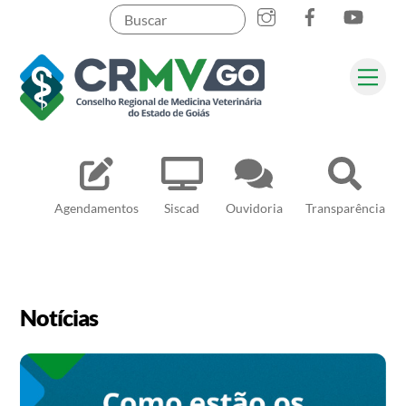
Skip
to
content
Me
Pesquisar
Agendamentos
Siscad
Ouvidoria
Transparência
Notícias