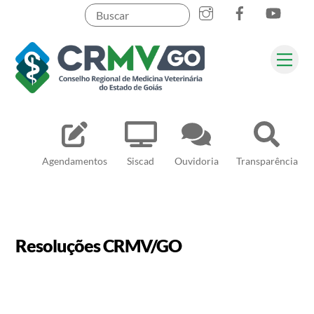
Skip
to
content
Me
Pesquisar
Agendamentos
Siscad
Ouvidoria
Transparência
Resoluções CRMV/GO