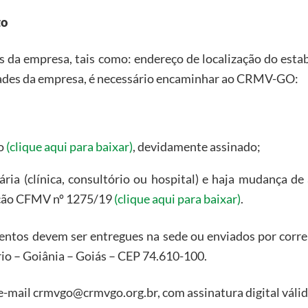
to
s da empresa, tais como: endereço de localização do est
ividades da empresa, é necessário encaminhar ao CRMV-GO:
do
(clique aqui para baixar)
, devidamente assinado;
ria (clínica, consultório ou hospital) e haja mudança d
ução CFMV nº 1275/19
(clique aqui para baixar)
.
tos devem ser entregues na sede ou enviados por correio
ário – Goiânia – Goiás – CEP 74.610-100.
e-mail crmvgo@crmvgo.org.br, com assinatura digital váli