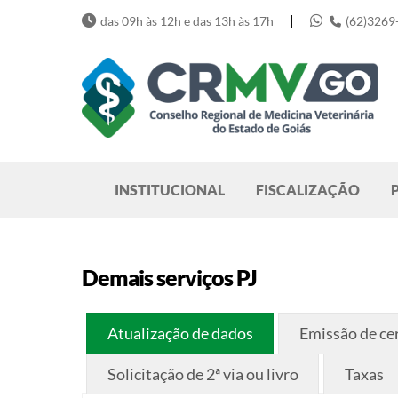
Skip
|
das 09h às 12h e das 13h às 17h
(62)3269
to
content
Pesquisar
INSTITUCIONAL
FISCALIZAÇÃO
Demais serviços PJ
Atualização de dados
Emissão de cer
Solicitação de 2ª via ou livro
Taxas