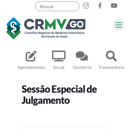
Skip
to
content
Me
Pesquisar
Agendamentos
Siscad
Ouvidoria
Transparência
Sessão Especial de
Julgamento