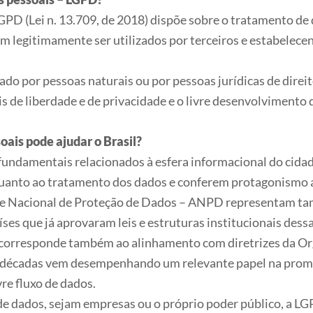
GPD (Lei n. 13.709, de 2018) dispõe sobre o tratamento de 
m legitimamente ser utilizados por terceiros e estabelece
ado por pessoas naturais ou por pessoas jurídicas de direit
s de liberdade e de privacidade e o livre desenvolvimento 
oais pode ajudar o Brasil?
fundamentais relacionados à esfera informacional do cidad
uanto ao tratamento dos dados e conferem protagonismo ao
de Nacional de Proteção de Dados – ANPD representam ta
es que já aprovaram leis e estruturas institucionais dess
s corresponde também ao alinhamento com diretrizes da O
écadas vem desempenhando um relevante papel na promoç
re fluxo de dados.
de dados, sejam empresas ou o próprio poder público, a L