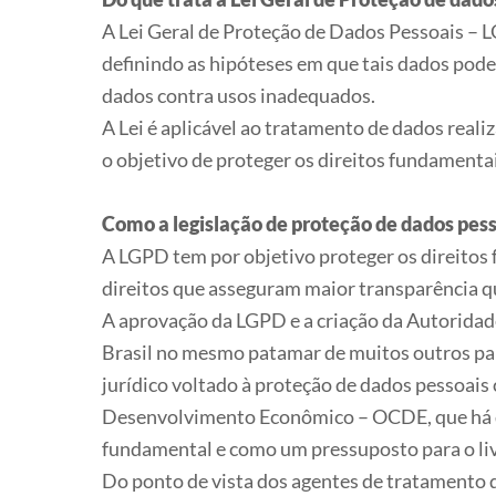
A Lei Geral de Proteção de Dados Pessoais – L
definindo as hipóteses em que tais dados pode
dados contra usos inadequados.
A Lei é aplicável ao tratamento de dados realiz
o objetivo de proteger os direitos fundamentai
Como a legislação de proteção de dados pess
A LGPD tem por objetivo proteger os direitos 
direitos que asseguram maior transparência q
A aprovação da LGPD e a criação da Autorida
Brasil no mesmo patamar de muitos outros país
jurídico voltado à proteção de dados pessoai
Desenvolvimento Econômico – OCDE, que há d
fundamental e como um pressuposto para o liv
Do ponto de vista dos agentes de tratamento 