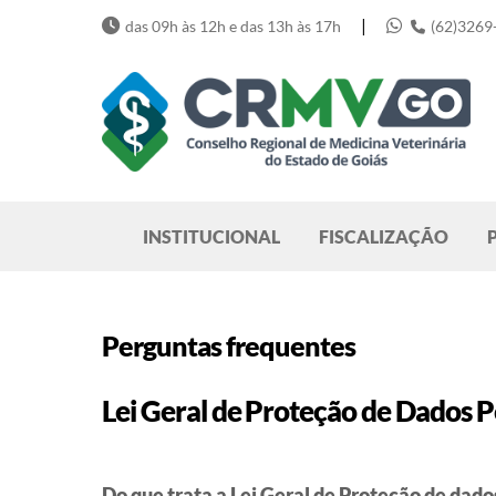
Skip
|
das 09h às 12h e das 13h às 17h
(62)3269
to
content
Pesquisar
INSTITUCIONAL
FISCALIZAÇÃO
Perguntas frequentes
Lei Geral de Proteção de Dados P
Do que trata a Lei Geral de Proteção de dad