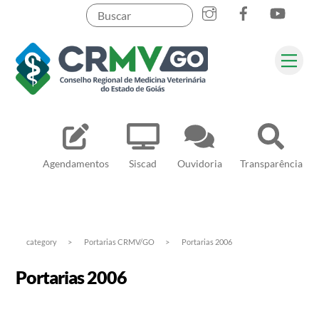
Skip
to
content
Me
Pesquisar
Agendamentos
Siscad
Ouvidoria
Transparência
category
>
Portarias CRMV/GO
>
Portarias 2006
Portarias 2006