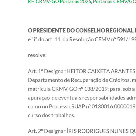
Portarias 2026
,
Portarias CRMV/G
RH CRMV-GO
O PRESIDENTE DO CONSELHO REGIONAL 
e “i” do art. 11, da Resolução CFMV nº 591/19
resolve:
Art. 1º Designar HEITOR CAIXETA ARANTES,
Departamento de Recuperação de Créditos, 
matrícula CRMV-GO nº 138/2019; para, sob a p
apuração de eventuais responsabilidades adm
como no Processo SUAP nº 0130016.00000199/2
curso dos trabalhos.
Art. 2º Designar ÍRIS RODRIGUES NUNES QUE