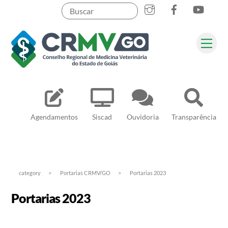
Skip
to
content
Me
Pesquisar
Agendamentos
Siscad
Ouvidoria
Transparência
category
>
Portarias CRMV/GO
>
Portarias 2023
Portarias 2023