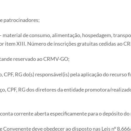
 de patrocinadores;
 material de consumo, alimentação, hospedagem, transpor
or item XIII. Número de inscrições gratuitas cedidas ao 
estande reservado ao CRMV-GO;
 CPF, RG do(s) responsável(is) pela aplicação do recurso f
o, CPF, RG dos diretores da entidade promotora/realizad
e conta corrente aberta especificamente para o depósito d
dade Convenente deve obedecer ao disposto nas Leis nº 8.6