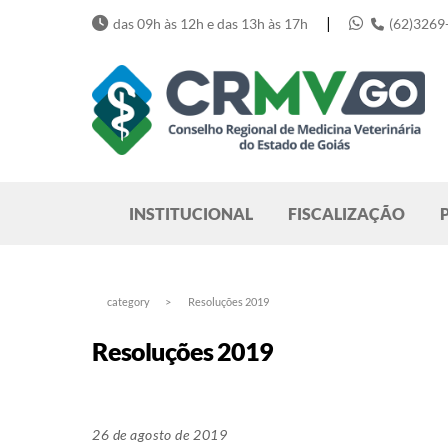
Skip
|
das 09h às 12h e das 13h às 17h
(62)3269
to
content
Pesquisar
INSTITUCIONAL
FISCALIZAÇÃO
category
>
Resoluções 2019
Resoluções 2019
26 de agosto de 2019