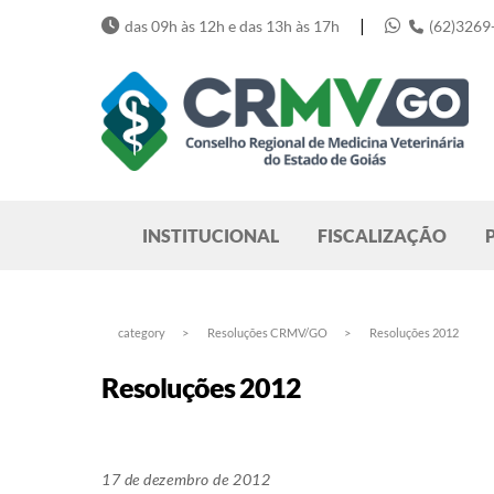
Skip
|
das 09h às 12h e das 13h às 17h
(62)3269
to
content
Pesquisar
INSTITUCIONAL
FISCALIZAÇÃO
category
>
Resoluções CRMV/GO
>
Resoluções 2012
Resoluções 2012
17 de dezembro de 2012