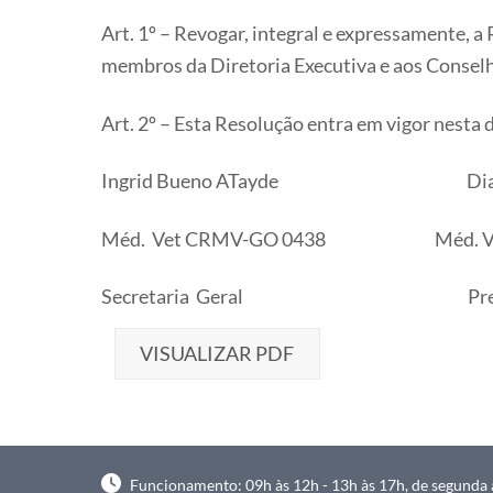
Art. 1º – Revogar, integral e expressamente, a
membros da Diretoria Executiva e aos Conse
Art. 2º – Esta Resolução entra em vigor nesta 
Ingrid Bueno ATayde Dias de Ben
Méd. Vet CRMV-GO 0438 Méd. Vet
Secretaria Geral Presi
VISUALIZAR PDF
Funcionamento: 09h às 12h - 13h às 17h, de segunda à