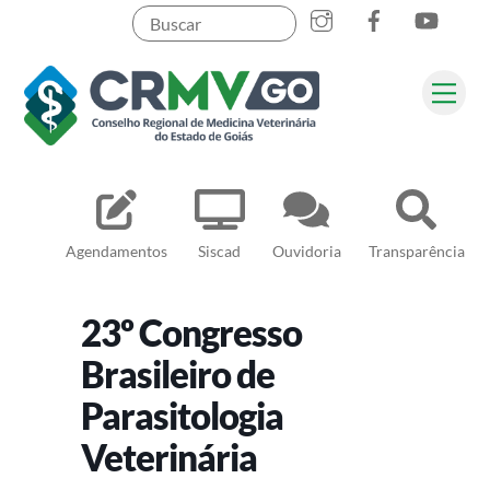
Skip
to
content
Me
Pesquisar
Agendamentos
Siscad
Ouvidoria
Transparência
23º Congresso
Brasileiro de
Parasitologia
Veterinária