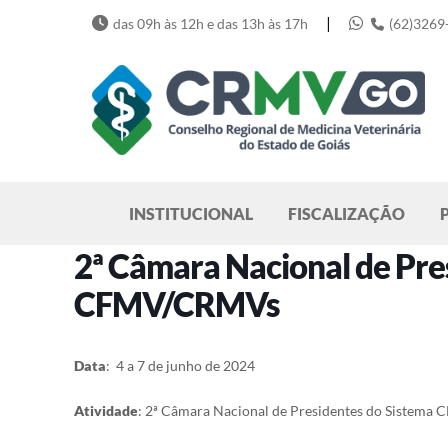
Skip
|
das 09h às 12h e das 13h às 17h
(62)3269
to
content
Pesquisar
INSTITUCIONAL
FISCALIZAÇÃO
2ª Câmara Nacional de Pre
CFMV/CRMVs
Data
: 4 a 7 de junho de 2024
Atividade
: 2ª Câmara Nacional de Presidentes do Sistem