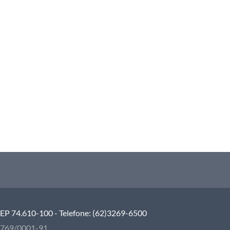
 CEP 74.610-100 - Telefone: (62)3269-6500
5.769/0001-91