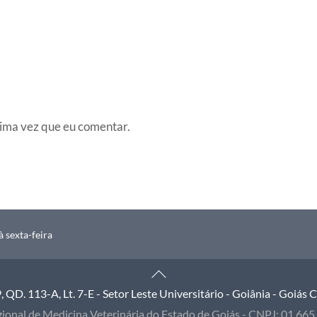
ima vez que eu comentar.
 sexta-feira
Back
To
QD. 113-A, Lt. 7-E - Setor Leste Universitário - Goiânia - Goiás
Top
ional de Medicina Veterinária do Estado de Goiás - CNPJ: 01.66