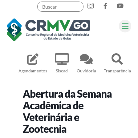
Skip
to
content
Me
Pesquisar
Agendamentos
Siscad
Ouvidoria
Transparência
Abertura da Semana
Acadêmica de
Veterinária e
Zootecnia