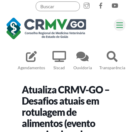
Skip
to
content
Me
Pesquisar
Agendamentos
Siscad
Ouvidoria
Transparência
Atualiza CRMV-GO –
Desafios atuais em
rotulagem de
alimentos (evento