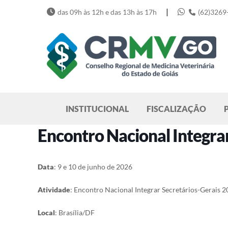
Skip
|
das 09h às 12h e das 13h às 17h
(62)3269
to
content
Pesquisar
INSTITUCIONAL
FISCALIZAÇÃO
Encontro Nacional Integra
Data
: 9 e 10 de junho de 2026
Atividade
: Encontro Nacional Integrar Secretários-Gerais 
Local
: Brasília/DF