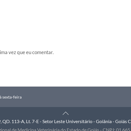
ima vez que eu comentar.
 sexta-feira
Back
To
QD. 113-A, Lt. 7-E - Setor Leste Universitário - Goiânia - Goiás
Top
ional de Medicina Veterinária do Estado de Goiás - CNPJ: 01.66