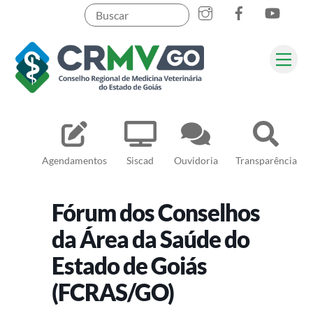
Skip
to
content
Me
Pesquisar
Agendamentos
Siscad
Ouvidoria
Transparência
Fórum dos Conselhos
da Área da Saúde do
Estado de Goiás
(FCRAS/GO)