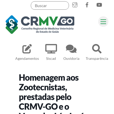
Skip
to
content
Me
Pesquisar
Agendamentos
Siscad
Ouvidoria
Transparência
Homenagem aos
Zootecnistas,
prestadas pelo
CRMV-GO e o