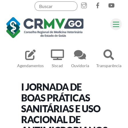
Skip
to
content
Me
Pesquisar
Agendamentos
Siscad
Ouvidoria
Transparência
I JORNADA DE
BOAS PRÁTICAS
SANITÁRIAS E USO
RACIONAL DE