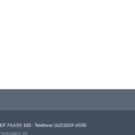
 CEP 74.610-100 - Telefone: (62)3269-6500
5.769/0001-91