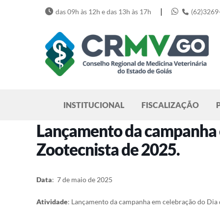
Skip
|
das 09h às 12h e das 13h às 17h
(62)3269
to
content
Pesquisar
INSTITUCIONAL
FISCALIZAÇÃO
Lançamento da campanha e
Zootecnista de 2025.
Data
: 7 de maio de 2025
Atividade
: Lançamento da campanha em celebração do Dia 