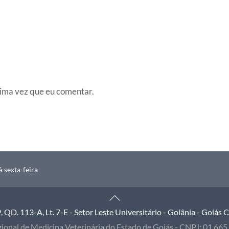
ima vez que eu comentar.
 sexta-feira
Back
To
QD. 113-A, Lt. 7-E - Setor Leste Universitário - Goiânia - Goiás
Top
ional de Medicina Veterinária do Estado de Goiás - CNPJ: 01.66