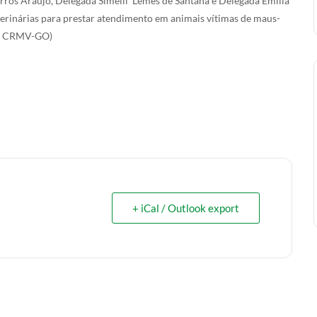
arros Araújo, Delegada Simelli Lemes de Santana e Delegada Emília
terinárias para prestar atendimento em animais vítimas de maus-
l e CRMV-GO)
+ iCal / Outlook export