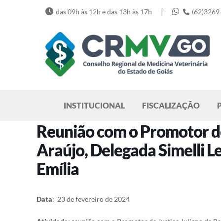
Skip
|
das 09h às 12h e das 13h às 17h
(62)3269
to
content
Pesquisar
INSTITUCIONAL
FISCALIZAÇÃO
Reunião com o Promotor de
Araújo, Delegada Simelli 
Emília
Data
: 23 de fevereiro de 2024