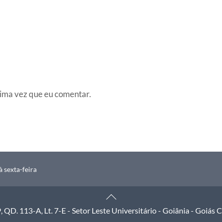
ima vez que eu comentar.
 sexta-feira
Back
To
QD. 113-A, Lt. 7-E - Setor Leste Universitário - Goiânia - Goiás