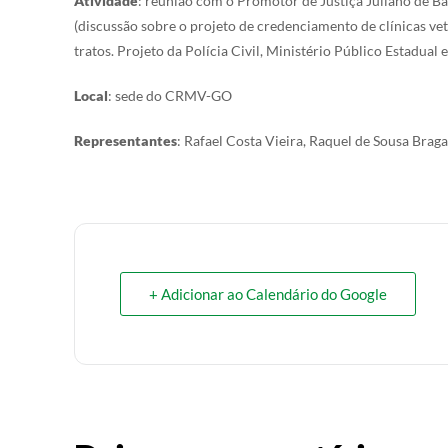
Atividade
: reunião com o Promotor de Justiça Juliano de B
(discussão sobre o projeto de credenciamento de clínicas ve
tratos. Projeto da Polícia Civil, Ministério Público Estadua
Local
: sede do CRMV-GO
Representantes
: Rafael Costa Vieira, Raquel de Sousa Braga
+ Adicionar ao Calendário do Google