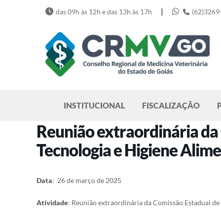
Skip
|
das 09h às 12h e das 13h às 17h
(62)3269
to
content
Pesquisar
INSTITUCIONAL
FISCALIZAÇÃO
Reunião extraordinária da
Tecnologia e Higiene Alim
Data
: 26 de março de 2025
Atividade
: Reunião extraordinária da Comissão Estadual de