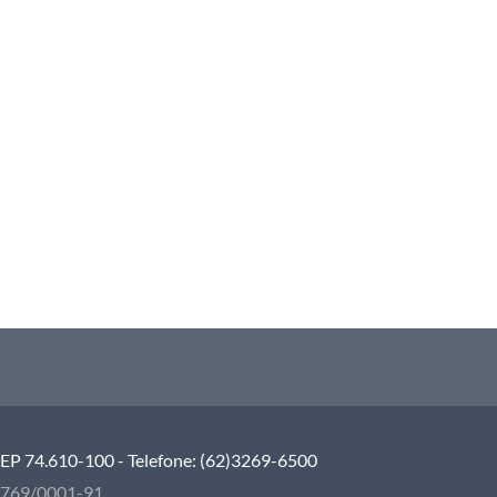
 CEP 74.610-100 - Telefone: (62)3269-6500
5.769/0001-91