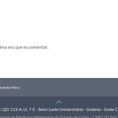
ima vez que eu comentar.
 sexta-feira
Back
To
QD. 113-A, Lt. 7-E - Setor Leste Universitário - Goiânia - Goiás
Top
ional de Medicina Veterinária do Estado de Goiás - CNPJ: 01.66