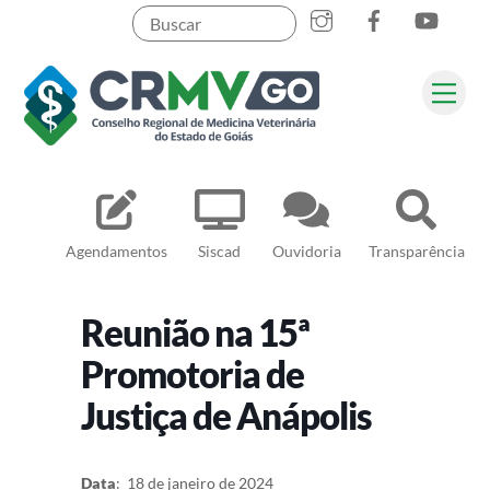
Skip
to
content
Me
Pesquisar
Agendamentos
Siscad
Ouvidoria
Transparência
Reunião na 15ª
Promotoria de
Justiça de Anápolis
Data
: 18 de janeiro de 2024