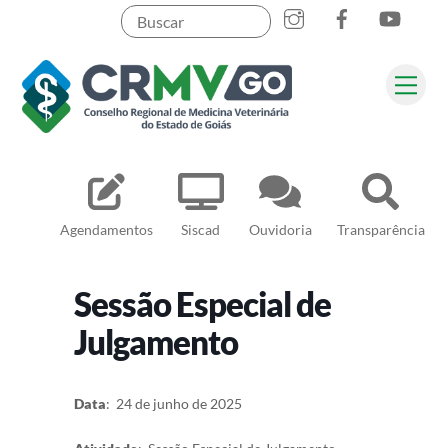
Skip
to
content
Me
Pesquisar
Agendamentos
Siscad
Ouvidoria
Transparência
Sessão Especial de
Julgamento
Data
: 24 de junho de 2025