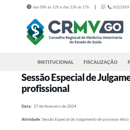
Skip
|
das 09h às 12h e das 13h às 17h
(62)3269
to
content
Pesquisar
INSTITUCIONAL
FISCALIZAÇÃO
Sessão Especial de Julgame
profissional
Data
: 27 de fevereiro de 2024
Atividade
: Sessão Especial de Julgamento de processo ético 