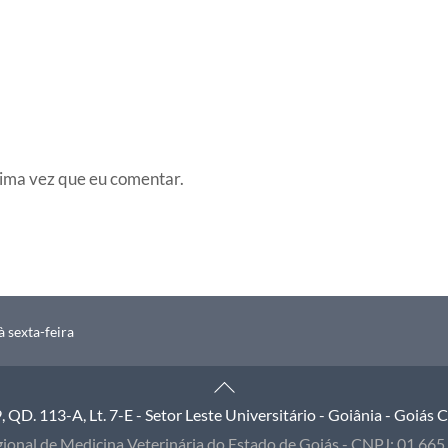
ima vez que eu comentar.
 sexta-feira
Back
To
QD. 113-A, Lt. 7-E - Setor Leste Universitário - Goiânia - Goiás
Top
ional de Medicina Veterinária do Estado de Goiás - CNPJ: 01.66