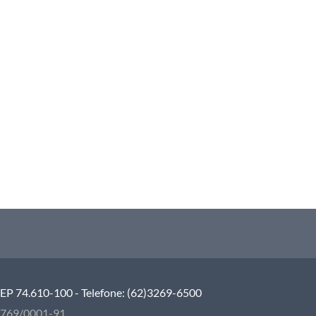
 CEP 74.610-100 - Telefone: (62)3269-6500
5.769/0001-91