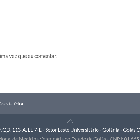
ima vez que eu comentar.
 sexta-feira
Back
To
QD. 113-A, Lt. 7-E - Setor Leste Universitário - Goiânia - Goiás
Top
ional de Medicina Veterinária do Estado de Goiás - CNPJ: 01.66