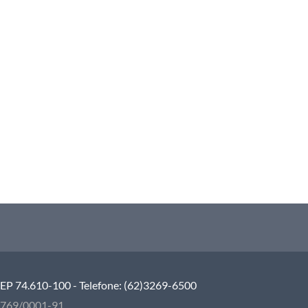
 CEP 74.610-100 - Telefone: (62)3269-6500
5.769/0001-91