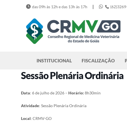
Skip
|
das 09h às 12h e das 13h às 17h
(62)3269
to
content
Pesquisar
INSTITUCIONAL
FISCALIZAÇÃO
Sessão Plenária Ordinária
Data
: 6 de julho de 2026 –
Horário:
8h30min
Atividade
: Sessão Plenária Ordinária
Local
: CRMV-GO