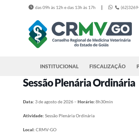
Skip
|
das 09h às 12h e das 13h às 17h
(62)3269
to
content
Pesquisar
INSTITUCIONAL
FISCALIZAÇÃO
Sessão Plenária Ordinária
Data
: 3 de agosto de 2026 –
Horário:
8h30min
Atividade
: Sessão Plenária Ordinária
Local
: CRMV-GO