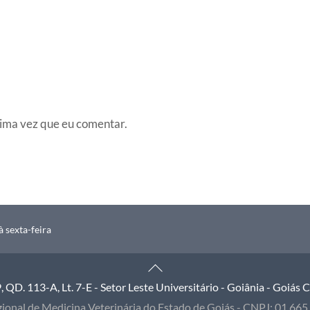
ima vez que eu comentar.
 sexta-feira
Back
To
QD. 113-A, Lt. 7-E - Setor Leste Universitário - Goiânia - Goiás
Top
ional de Medicina Veterinária do Estado de Goiás - CNPJ: 01.66