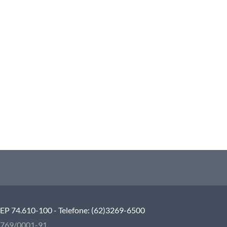
 CEP 74.610-100 - Telefone: (62)3269-6500
5.769/0001-91