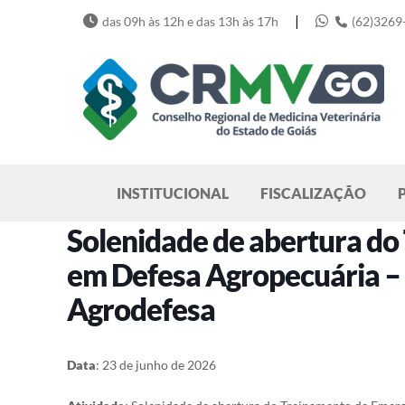
Skip
|
das 09h às 12h e das 13h às 17h
(62)3269
to
content
Pesquisar
INSTITUCIONAL
FISCALIZAÇÃO
Solenidade de abertura d
em Defesa Agropecuária – 
Agrodefesa
Data
: 23 de junho de 2026