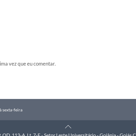
ima vez que eu comentar.
 sexta-feira
Back
To
QD. 113-A, Lt. 7-E - Setor Leste Universitário - Goiânia - Goiás