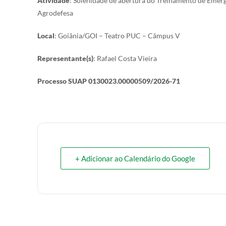
Atividade
: Solenidade de abertura do Treinamento de Emer
Agrodefesa
Local
: Goiânia/GOI – Teatro PUC – Câmpus V
Representante(s)
: Rafael Costa Vieira
Processo SUAP 0130023.00000509/2026-71
+ Adicionar ao Calendário do Google