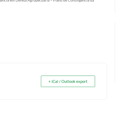
gência em Defesa Agropecuária – Plano de Contingência da
+ iCal / Outlook export