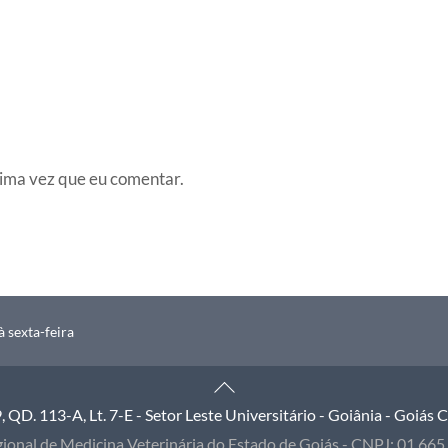
ima vez que eu comentar.
 sexta-feira
Back
To
QD. 113-A, Lt. 7-E - Setor Leste Universitário - Goiânia - Goiás
Top
ional de Medicina Veterinária do Estado de Goiás - CNPJ: 01.66