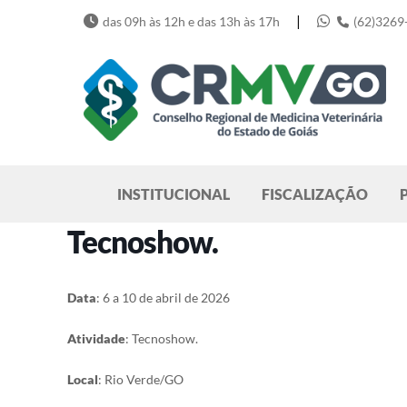
Skip
|
das 09h às 12h e das 13h às 17h
(62)3269
to
content
Pesquisar
INSTITUCIONAL
FISCALIZAÇÃO
Tecnoshow.
Data
: 6 a 10 de abril de 2026
Atividade
: Tecnoshow.
Local
: Rio Verde/GO