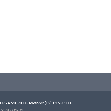
 CEP 74.610-100 - Telefone: (62)3269-6500
5.769/0001-91