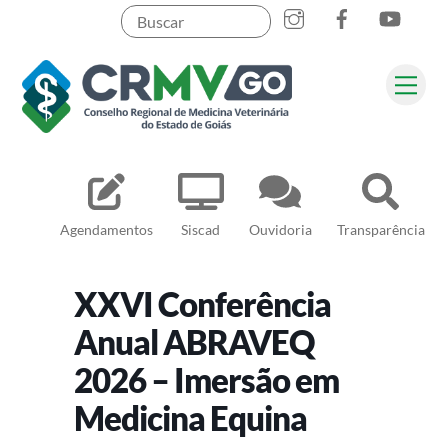
Skip
to
content
Me
Pesquisar
Agendamentos
Siscad
Ouvidoria
Transparência
XXVI Conferência
Anual ABRAVEQ
2026 – Imersão em
Medicina Equina