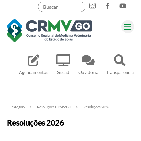
Skip
to
content
Me
Pesquisar
Agendamentos
Siscad
Ouvidoria
Transparência
category
>
Resoluções CRMV/GO
>
Resoluções 2026
Resoluções 2026