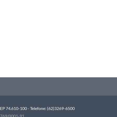
 CEP 74.610-100 - Telefone: (62)3269-6500
5.769/0001-91