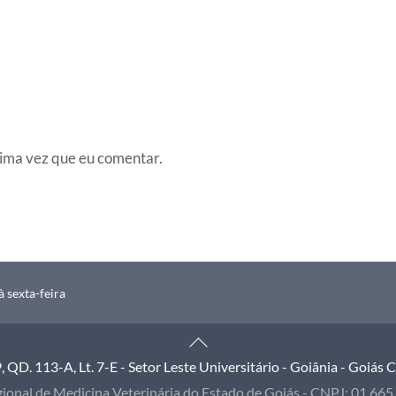
ima vez que eu comentar.
 sexta-feira
Back
To
QD. 113-A, Lt. 7-E - Setor Leste Universitário - Goiânia - Goiás
Top
ional de Medicina Veterinária do Estado de Goiás - CNPJ: 01.66