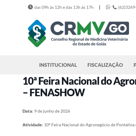
Skip
|
das 09h às 12h e das 13h às 17h
(62)3269
to
content
Pesquisar
INSTITUCIONAL
FISCALIZAÇÃO
10ª Feira Nacional do Agro
– FENASHOW
Data
: 9 de junho de 2026
Atividade
: 10ª Feira Nacional do Agronegócio de Pontali