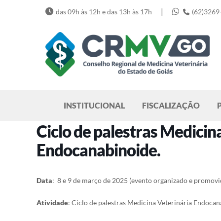
Skip
|
das 09h às 12h e das 13h às 17h
(62)3269
to
content
Pesquisar
INSTITUCIONAL
FISCALIZAÇÃO
Ciclo de palestras Medicin
Endocanabinoide.
Data
: 8 e 9 de março de 2025 (evento organizado e promo
Atividade
:
Ciclo de palestras Medicina Veterinária Endocan