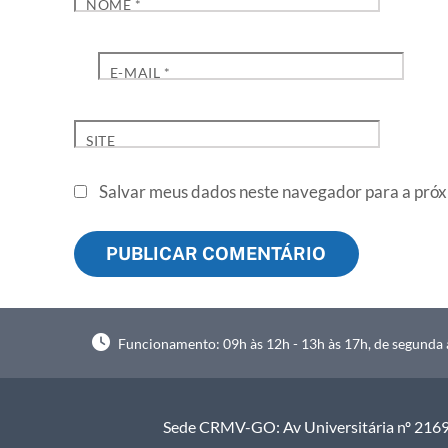
NOME
*
E-MAIL
*
SITE
Salvar meus dados neste navegador para a próx
Funcionamento: 09h às 12h - 13h às 17h, de segunda à
Sede CRMV-GO: Av Universitária nº 2169, 