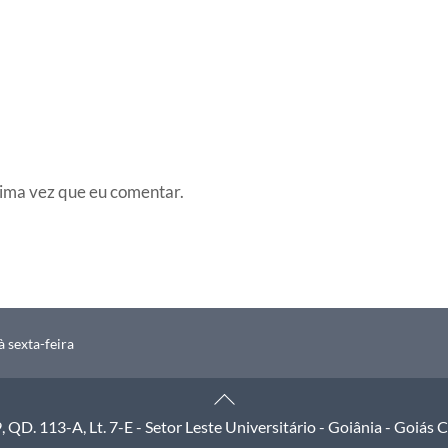
ima vez que eu comentar.
 sexta-feira
Back
To
QD. 113-A, Lt. 7-E - Setor Leste Universitário - Goiânia - Goiás