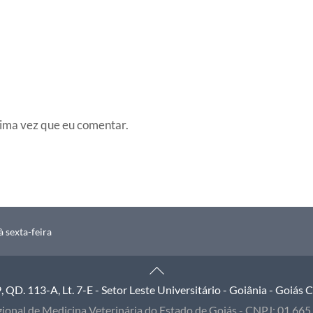
ima vez que eu comentar.
 sexta-feira
Back
To
QD. 113-A, Lt. 7-E - Setor Leste Universitário - Goiânia - Goiás
Top
ional de Medicina Veterinária do Estado de Goiás - CNPJ: 01.66