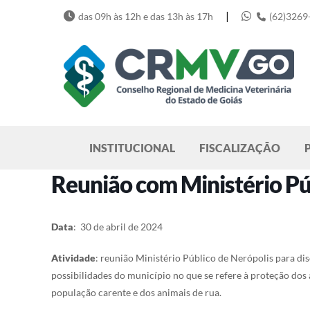
Skip
|
das 09h às 12h e das 13h às 17h
(62)3269
to
content
Pesquisar
INSTITUCIONAL
FISCALIZAÇÃO
Reunião com Ministério Pú
Data
: 30 de abril de 2024
Atividade
: reunião Ministério Público de Nerópolis para dis
possibilidades do município no que se refere à proteção dos
população carente e dos animais de rua.