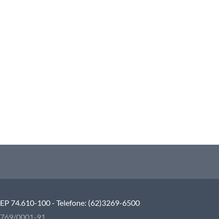
 CEP 74.610-100 - Telefone: (62)3269-6500
5.769/0001-91