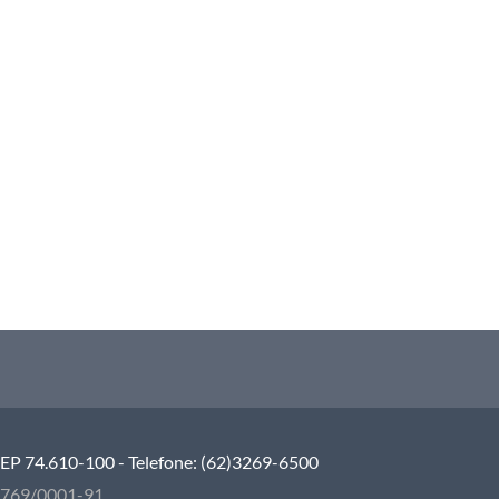
 CEP 74.610-100 - Telefone: (62)3269-6500
5.769/0001-91