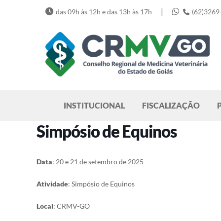
Skip
|
das 09h às 12h e das 13h às 17h
(62)3269
to
content
Pesquisar
INSTITUCIONAL
FISCALIZAÇÃO
Simpósio de Equinos
Data
: 20 e 21 de setembro de 2025
Atividade
: Simpósio de Equinos
Local
: CRMV-GO