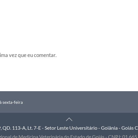
ima vez que eu comentar.
 sexta-feira
Back
To
QD. 113-A, Lt. 7-E - Setor Leste Universitário - Goiânia - Goiás
Top
ional de Medicina Veterinária do Estado de Goiás - CNPJ: 01.66