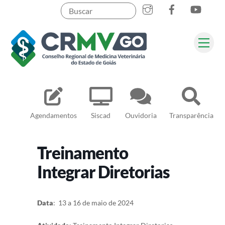
Skip
to
content
Me
Pesquisar
Agendamentos
Siscad
Ouvidoria
Transparência
Treinamento
Integrar Diretorias
Data
: 13 a 16 de maio de 2024