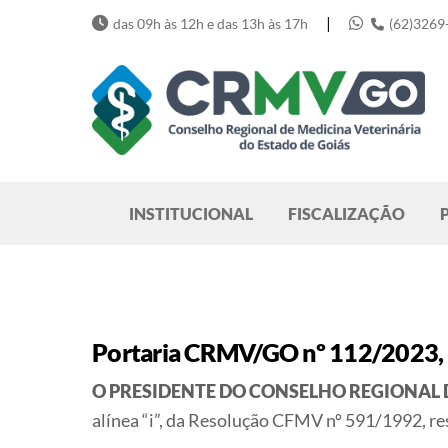
Skip
|
das 09h às 12h e das 13h às 17h
(62)3269
to
content
Pesquisar
INSTITUCIONAL
FISCALIZAÇÃO
Portaria CRMV/GO nº 112/2023,
O PRESIDENTE DO CONSELHO REGIONAL 
alínea “i”, da Resolução CFMV nº 591/1992, re