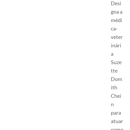
Desi
gna a
médi
ca-
veter
inári
a
Suze
tte
Dom
ith
Chei
n
para
atuar
como