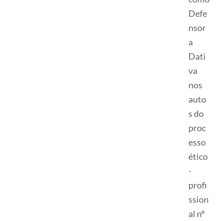
Defe
nsor
a
Dati
va
nos
auto
s do
proc
esso
ético
-
profi
ssion
al nº