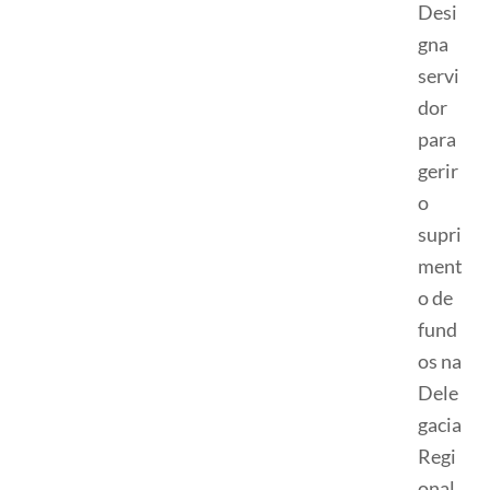
Desi
gna
servi
dor
para
gerir
o
supri
ment
o de
fund
os na
Dele
gacia
Regi
onal