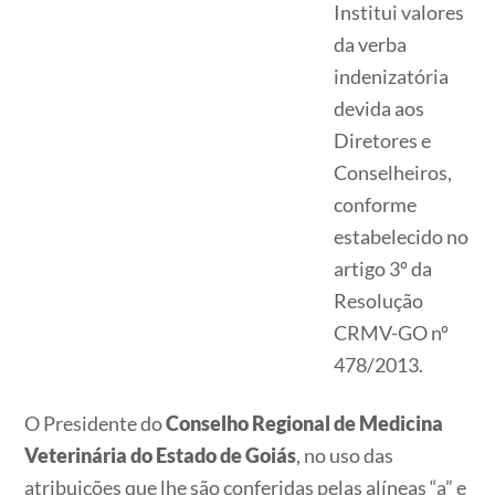
Institui valores
da verba
indenizatória
devida aos
Diretores e
Conselheiros,
conforme
estabelecido no
artigo 3º da
Resolução
CRMV-GO nº
478/2013.
O Presidente do
Conselho Regional de Medicina
Veterinária do Estado de Goiás
, no uso das
atribuições que lhe são conferidas pelas alíneas “a” e