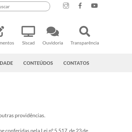
mentos
Siscad
Ouvidoria
Transparência
EDADE
CONTEÚDOS
CONTATOS
utras providências.
 conferidas pela Lei n° 5.517, de 23 de