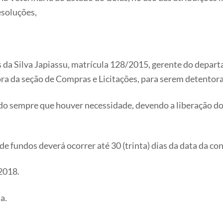
esoluções,
es da Silva Japiassu, matrícula 128/2015, gerente do depar
a da seção de Compras e Licitações, para serem detentor
ido sempre que houver necessidade, devendo a liberação d
de fundos deverá ocorrer até 30 (trinta) dias da data da co
2018.
a.