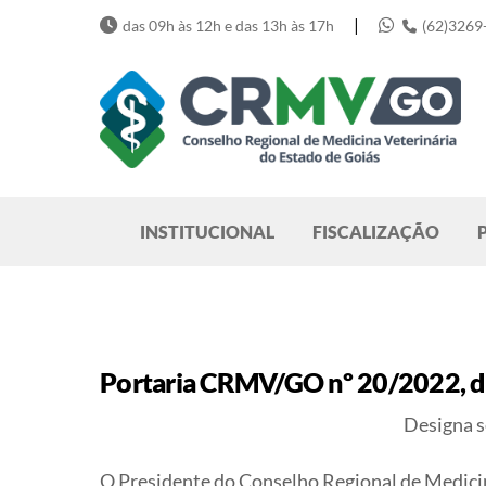
Skip
|
das 09h às 12h e das 13h às 17h
(62)3269
to
content
Pesquisar
INSTITUCIONAL
FISCALIZAÇÃO
Portaria CRMV/GO nº 20/2022, d
Designa s
O Presidente do Conselho Regional de Medicina 