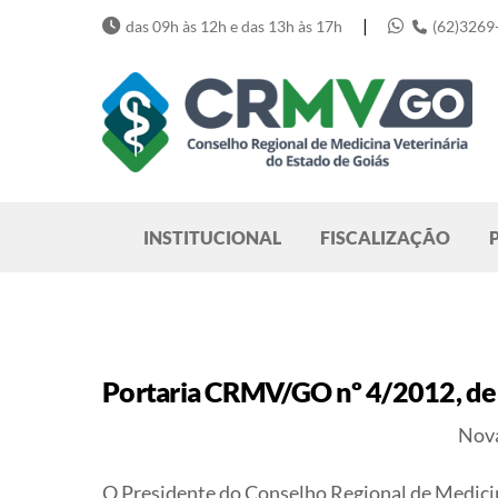
Skip
|
das 09h às 12h e das 13h às 17h
(62)3269
to
content
Pesquisar
INSTITUCIONAL
FISCALIZAÇÃO
Portaria CRMV/GO nº 4/2012, de
Nova
O Presidente do Conselho Regional de Medicina 