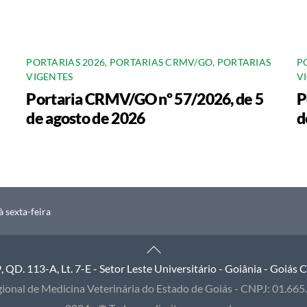
PORTARIAS 2026
,
PORTARIAS CRMV/GO
,
PORTARIAS
P
VIGENTES
V
Portaria CRMV/GO nº 57/2026, de 5
P
de agosto de 2026
d
 sexta-feira
Back
To
QD. 113-A, Lt. 7-E - Setor Leste Universitário - Goiânia - Goiás
Top
ional de Medicina Veterinária do Estado de Goiás - CNPJ: 01.66