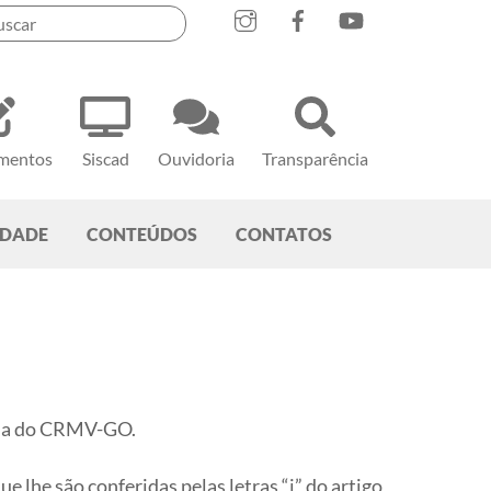
mentos
Siscad
Ouvidoria
Transparência
EDADE
CONTEÚDOS
CONTATOS
nia do CRMV-GO.
 lhe são conferidas pelas letras “j” do artigo