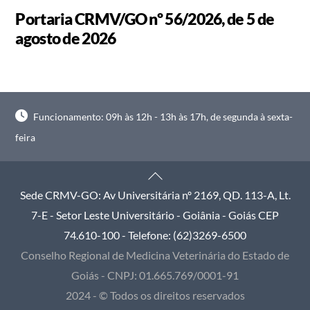
Portaria CRMV/GO nº 56/2026, de 5 de
agosto de 2026
Funcionamento: 09h às 12h - 13h às 17h, de segunda à sexta-
feira
Back
To
Sede CRMV-GO: Av Universitária nº 2169, QD. 113-A, Lt.
Top
7-E - Setor Leste Universitário - Goiânia - Goiás CEP
74.610-100 - Telefone: (62)3269-6500
Conselho Regional de Medicina Veterinária do Estado de
Goiás - CNPJ: 01.665.769/0001-91
2024 - © Todos os direitos reservados