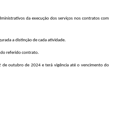
 administrativos da execução dos serviços nos contratos com
gurada a distinção de cada atividade.
 do referido contrato.
2 de outubro de 2024 e terá vigência até o vencimento do