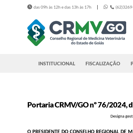
Skip
|
das 09h às 12h e das 13h às 17h
(62)3269
to
content
Pesquisar
INSTITUCIONAL
FISCALIZAÇÃO
Portaria CRMV/GO nº 76/2024, d
Designa ges
O PRESIDENTE DO CONSELHO REGIONAL DE M