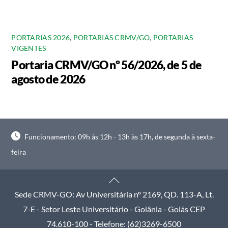
PORTARIAS 2026
,
PORTARIAS CRMV/GO
,
PORTARIAS
VIGENTES
Portaria CRMV/GO nº 56/2026, de 5 de
agosto de 2026
Funcionamento: 09h às 12h - 13h às 17h, de segunda à sexta-
feira
Back
To
Sede CRMV-GO: Av Universitária nº 2169, QD. 113-A, Lt.
Top
7-E - Setor Leste Universitário - Goiânia - Goiás CEP
74.610-100 - Telefone: (62)3269-6500