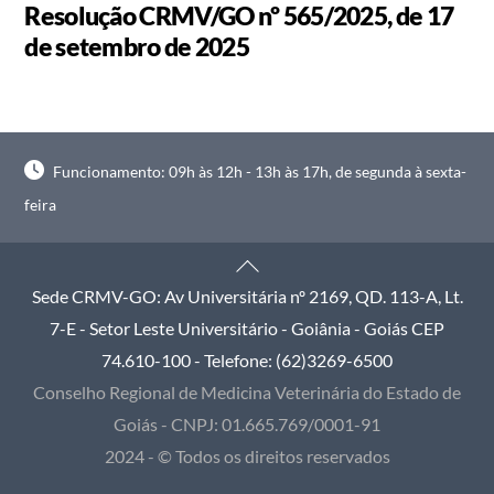
Resolução CRMV/GO nº 565/2025, de 17
de setembro de 2025
Funcionamento: 09h às 12h - 13h às 17h, de segunda à sexta-
feira
Back
To
Sede CRMV-GO: Av Universitária nº 2169, QD. 113-A, Lt.
Top
7-E - Setor Leste Universitário - Goiânia - Goiás CEP
74.610-100 - Telefone: (62)3269-6500
Conselho Regional de Medicina Veterinária do Estado de
Goiás - CNPJ: 01.665.769/0001-91
2024 - © Todos os direitos reservados