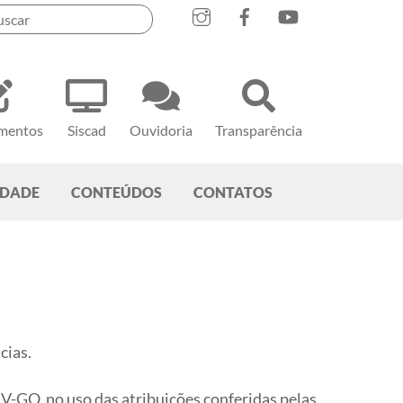
mentos
Siscad
Ouvidoria
Transparência
EDADE
CONTEÚDOS
CONTATOS
ncias.
no uso das atribuições conferidas pelas