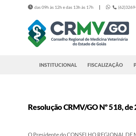
Skip
|
das 09h às 12h e das 13h às 17h
(62)3269
to
content
Pesquisar
INSTITUCIONAL
FISCALIZAÇÃO
Resolução CRMV/GO Nº 518, de 2
O Presidente do CONSELHO REGIONAL DE ME