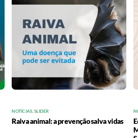
NOTÍCIAS
,
SLIDER
N
Raiva animal: a prevenção salva vidas
E
M