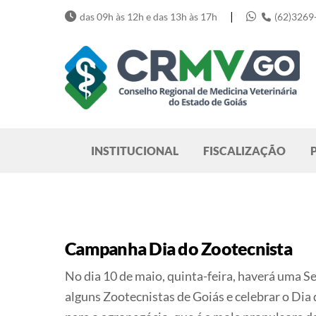
Skip
|
das 09h às 12h e das 13h às 17h
(62)3269
to
content
Pesquisar
INSTITUCIONAL
FISCALIZAÇÃO
Campanha Dia do Zootecnista
No dia 10 de maio, quinta-feira, haverá uma S
alguns Zootecnistas de Goiás e celebrar o Dia