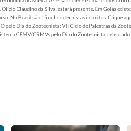
da economia brasileira. A sessão solene é uma proposta d
Olízio Claudino da Silva, estará presente. Em Goiás exis
rso. No Brasil são 15 mil zootecnistas inscritos. Clique aq
pelo Dia do Zootecnista: VII Ciclo de Palestras da Zoot
Sistema CFMV/CRMVs pelo Dia do Zootecnista, celebrado di