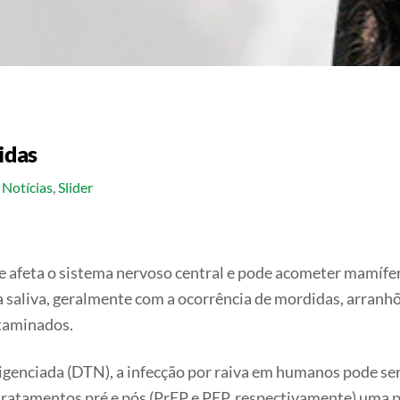
idas
Notícias
,
Slider
que afeta o sistema nervoso central e pode acometer mamífe
 saliva, geralmente com a ocorrência de mordidas, arran
ntaminados.
genciada (DTN), a infecção por raiva em humanos pode ser
ratamentos pré e pós (PrEP e PEP, respectivamente) uma p