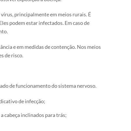
írus, principalmente em meios rurais. É
Eles podem estar infectados. Em caso de
nto.
ilância e em medidas de contenção. Nos meios
s de risco.
tado de funcionamento do sistema nervoso.
icativo de infecção;
 cabeça inclinados para trás;